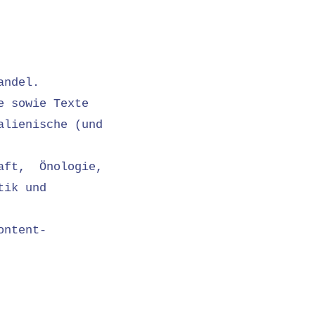
handel.
e sowie Texte
alienische (und
haft, Önologie,
tik und
ontent-