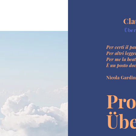
Cla
Über
Per certi il pa
Per altri legge
Per me la beat
È un posto dov
Nicola Gardin
Pro
Üb