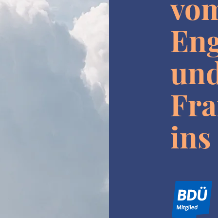
vom
Eng
un
Fra
ins