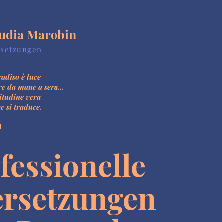
udia Marobin
setzungen
radiso è luce
re da mane a sera...
itudine vera
e si traduce.
i
fessionelle
ersetzungen