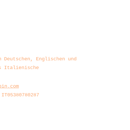
m Deutschen, Englischen und
s Italienische
bin.com
 IT05380780287
Datenschutzrichtlinie
Cookie-Policy