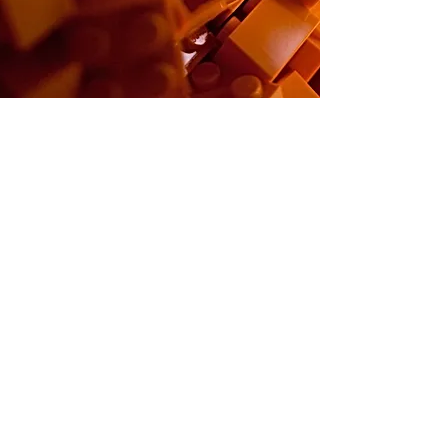
Claudia Marobin
Übersetzungen vom Deutschen,
Englischen und
Französischen ins
Italienische
info@claudiamarobin.com
Umsatzsteuer-ID:
IT05380780287
Datenschutzrichtlinie